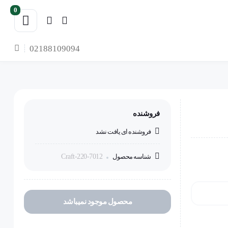
0
02188109094
فروشنده
فروشنده ای یافت نشد
شناسه محصول
Craft-220-7012
محصول موجود نمیباشد