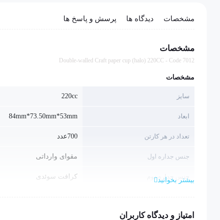
مشخصات
دیدگاه ها
پرسش و پاسخ ها
مشخصات
Double-walled Craft paper cup (halo) 220CC - Code 7012
مشخصات
سایز
220cc
ابعاد
84mm*73.50mm*53mm
تعداد در هر کارتن
700عدد
جنس جداره اول
مقوای وارداتی
جنس جداره دوم
کرافت سوئدی
بیشتر بخوانید
گرماژ جداره اول
280 - 300 گرم
امتیاز و دیدگاه کاربران
گرماژ جداره دوم
300 گرم