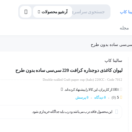
آرشیو محصولات
مجله
سالینا کاپ
لیوان کاغذی دوجداره کرافت 220 سی‌سی ساده بدون طرح
Double-walled Craft paper cup (halo) 220CC - Code 7012
100٪ از کاربران، این کالا را پیشنهاد کرده اند.
5
(0)
0 دیدگاه
0 پرسش
این محصول فاقد درب می‌باشد و درب باید جداگانه خریداری شود.