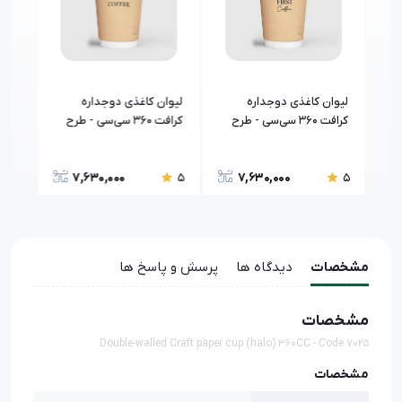
لیوان کاغذی دوجداره
لیوان کاغذی دوجداره
لیوا
رح
کرافت ۳۶۰ سی‌سی - طرح
کرافت ۳۶۰ سی‌سی - طرح
۷۰19
۷۰۰5
۷۰۰3
7,630,000
7,630,000
5
5
5
مشخصات
دیدگاه ها
پرسش و پاسخ ها
مشخصات
Double-walled Craft paper cup (halo) 360CC - Code 7025
مشخصات