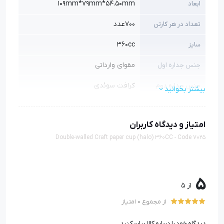
109mm*79mm*54.50mm
ابعاد
700عدد
تعداد در هر کارتن
360cc
سایز
مقوای وارداتی
جنس جداره اول
کرافت سوئدی
جنس جداره دوم
بیشتر بخوانید
280 - 300 گرم
گرماژ جداره اول
امتیاز و دیدگاه کاربران
300 گرم
گرماژ جداره دوم
Double-walled Craft paper cup (halo) 360CC - Code 7025
5
از 5
از مجموع 0 امتیاز
دیدگاه خود را درباره کالا بیان کنید