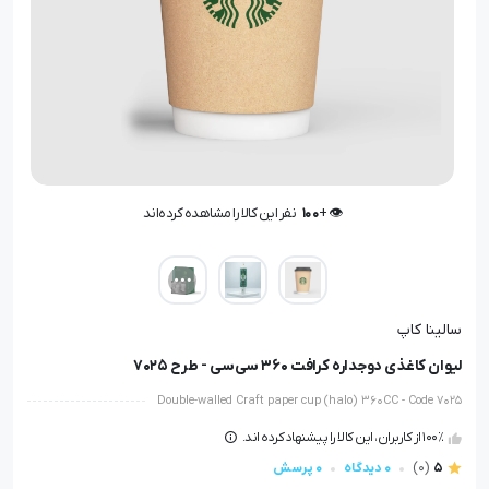
👁️ +
100
نفر این کالا را مشاهده کرده‌اند
👁️ +
100
نفر این کالا را مشاهده کرده‌اند
سالینا کاپ
لیوان کاغذی دوجداره کرافت ۳۶۰ سی‌سی - طرح ۷۰25
Double-walled Craft paper cup (halo) 360CC - Code 7025
100٪ از کاربران، این کالا را پیشنهاد کرده اند.
5
(0)
0 دیدگاه
0 پرسش