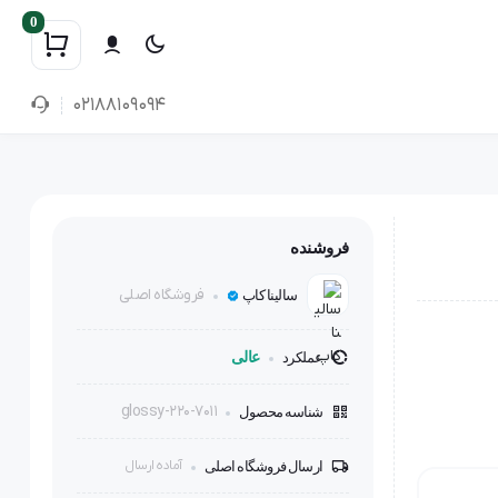
0
02188109094
فروشنده
فروشگاه اصلی
سالینا کاپ
عملکرد
عالی
glossy-220-7011
شناسه محصول
آماده ارسال
ارسال فروشگاه اصلی