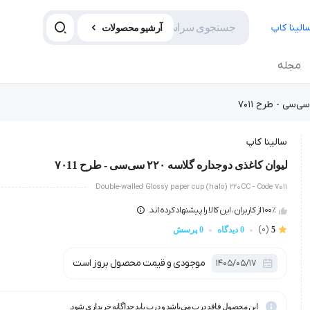
آرشیو محصولات
مجله
سالینا کاپ
لیوان کاغذی دوجداره گلاسه ۲۲۰ سی‌سی - طرح ۷۰11
Double-walled Glossy paper cup (halo) 220CC - Code 7011
100٪ از کاربران، این کالا را پیشنهاد کرده اند.
(0)
5
0 دیدگاه
0 پرسش
موجودی و قیمت محصول بروز است
1405/05/17
این محصول فاقد درب می‌باشد و درب باید جداگانه خریداری شود.