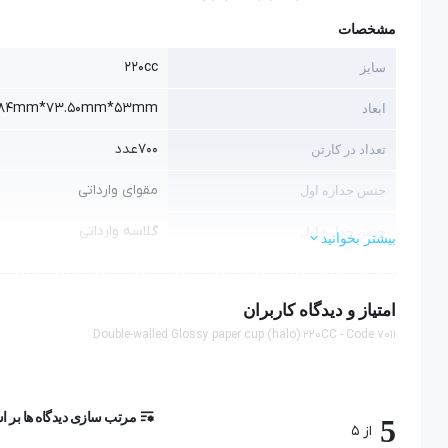
مشخصات
220cc
سایز
84mm*73.50mm*53mm
ابعاد
700عدد
تعداد در کارتن
مقوای وارداتی
جنس جداره اول
گلاسه وارداتی
جنس جداره اول
بیشتر بخوانید
280 - 300 گرم
گرماژ جداره اول
امتیاز و دیدگاه کاربران
300 گرم
گرماژ جداره دوم
Double-walled Glossy paper cup (halo) 220CC - Code 7011
مرتب سازی دیدگاه ها بر 
5
از 5