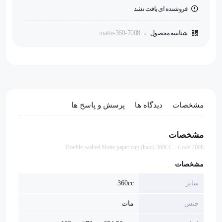
فروشنده ای یافت نشد
شناسه محصول
matte-360-7008
مشخصات
دیدگاه ها
پرسش و پاسخ ها
مشخصات
Double-walled Matte paper cup (halo) 360CC - Code 7008
مشخصات
سایز
360cc
جنس
مات