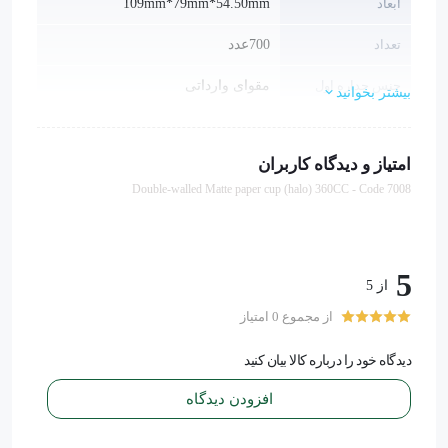
ابعاد
109mm*79mm*54.50mm
تعداد
700عدد
جنس جداره اول
مقوای وارداتی
بیشتر بخوانید
جنس جداره دوم
گلاسه مات وارداتی
امتیاز و دیدگاه کاربران
گرماژ جداره اول
280 - 300 گرم
Double-walled Matte paper cup (halo) 360CC - Code 7008
گرماژ جداره دوم
300 گرم
5
از 5
از مجموع 0 امتیاز
دیدگاه خود را درباره کالا بیان کنید
افزودن دیدگاه