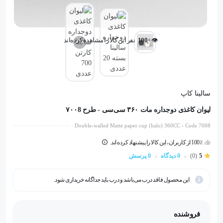
👁️ +
100
نفر این کالا را مشاهده کرده‌اند
👁️ +
100
نفر این کالا را مشاهده کرده‌اند
سالینا کاپ
لیوان کاغذی دوجداره مات ۳۶۰ سی‌سی - طرح ۷۰۰8
Double-walled Matte paper cup (halo) 360CC - Code 7008
100٪ از کاربران، این کالا را پیشنهاد کرده اند.
5
(0)
0 دیدگاه
0 پرسش
این محصول فاقد درب می‌باشد و درب باید جداگانه خریداری شود.
فروشنده