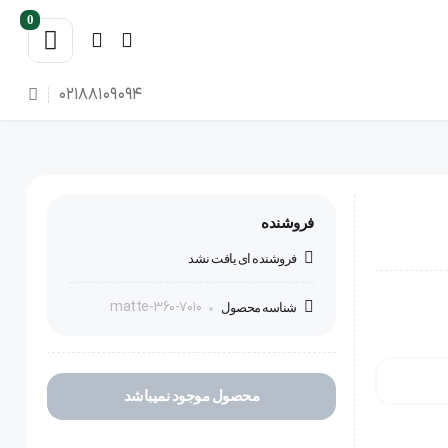
0
02188109094
فروشنده
فروشنده ای یافت نشد
matte-360-7010
شناسه محصول
محصول موجود نمیباشد