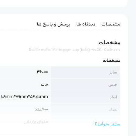
مشخصات
دیدگاه ها
پرسش و پاسخ ها
مشخصات
Double-walled Matte paper cup (halo) 360CC - Code 7010
مشخصات
360cc
سایز
مات
جنس
109mm*79mm*54.50mm
ابعاد
700عدد
تعداد
مقوای وارداتی
جنس جداره اول
بیشتر بخوانید
گلاسه مات وارداتی
جنس جداره دوم