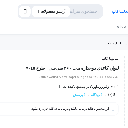
آرشیو محصولات
مجله
سالینا کاپ
لیوان کاغذی دوجداره مات ۳۶۰ سی‌سی - طرح ۷۰10
Double-walled Matte paper cup (halo) 360CC - Code 7010
100٪ از کاربران، این کالا را پیشنهاد کرده اند.
(0)
5
0 دیدگاه
0 پرسش
این محصول فاقد درب می‌باشد و درب باید جداگانه خریداری شود.