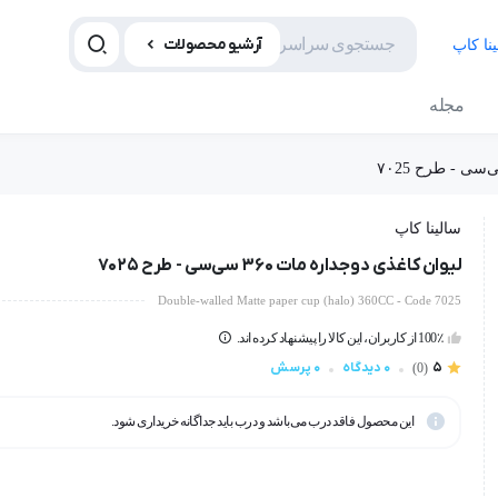
آرشیو محصولات
مجله
سالینا کاپ
لیوان کاغذی دوجداره مات ۳۶۰ سی‌سی - طرح ۷۰25
Double-walled Matte paper cup (halo) 360CC - Code 7025
100٪ از کاربران، این کالا را پیشنهاد کرده اند.
5
0 دیدگاه
0 پرسش
(0)
این محصول فاقد درب می‌باشد و درب باید جداگانه خریداری شود.