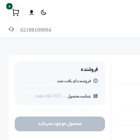
0
02188109094
فروشنده
فروشنده ای یافت نشد
شناسه محصول
matte-360-7025
محصول موجود نمیباشد