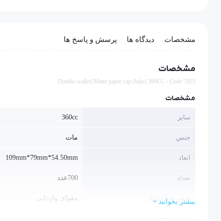
مشخصات
دیدگاه ها
پرسش و پاسخ ها
مشخصات
Double-walled Matte paper cup (halo) 360CC - Code 7025
مشخصات
سایز
360cc
جنس
مات
ابعاد
109mm*79mm*54.50mm
تعداد
700عدد
جنس جداره اول
مقوای وارداتی
بیشتر بخوانید
جنس جداره دوم
گلاسه مات وارداتی