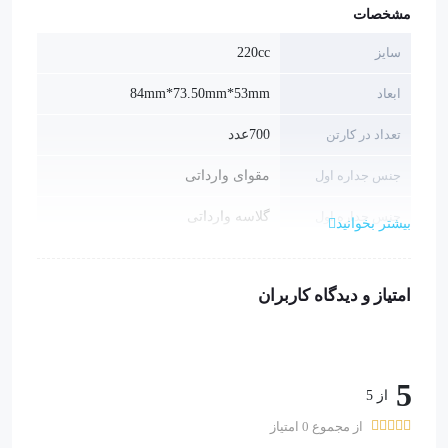
مشخصات
سایز
220cc
ابعاد
84mm*73.50mm*53mm
تعداد در کارتن
700عدد
جنس جداره اول
مقوای وارداتی
جنس جداره اول
گلاسه وارداتی
بیشتر بخوانید
گرماژ جداره اول
280 - 300 گرم
امتیاز و دیدگاه کاربران
گرماژ جداره دوم
300 گرم
5
از 5
از مجموع 0 امتیاز