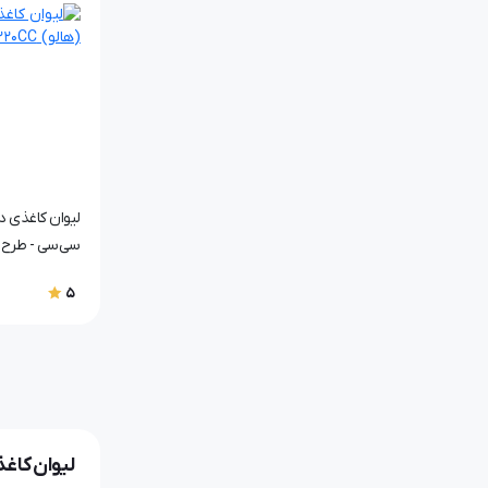
سی‌سی - طرح ۷۰20
5
لیوان کاغ