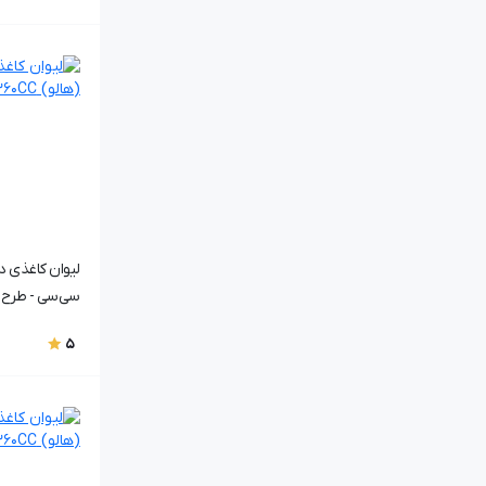
سی‌سی - طرح ۷۰19
5