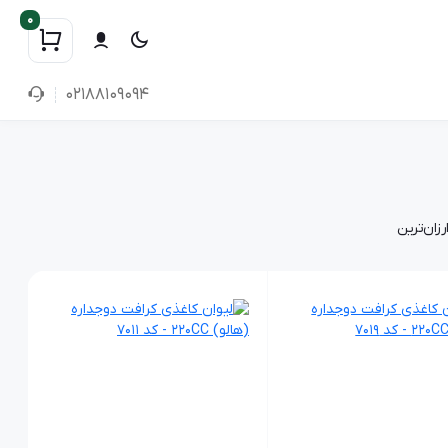
0
02188109094
رزان‌ترین